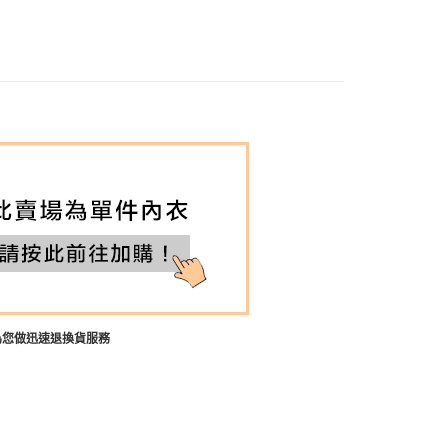
杯分類 ┫
C
圍分類 ┫
70(32)
圍分類 ┫
75(34)
圍分類 ┫
80(36)
圍分類 ┫
85(38)
圍分類 ┫
90(40)
衣
or分類※
*藍色內衣*
色 | 招財綠
內衣
為您做迅速退換貨服務