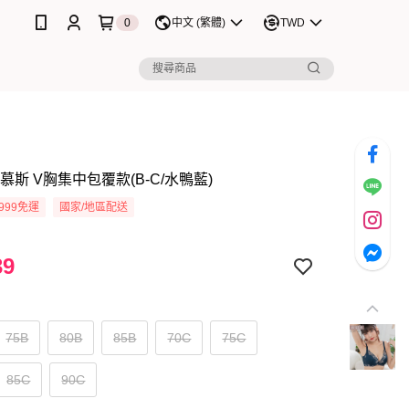
0
中文 (繁體)
TWD
慕斯 V胸集中包覆款(B-C/水鴨藍)
999免運
國家/地區配送
39
75B
80B
85B
70C
75C
85C
90C