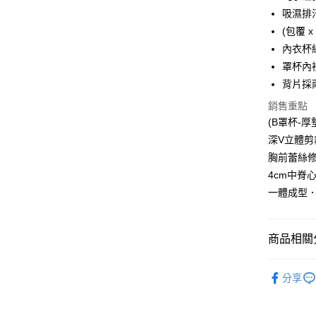
吸濕排汗
全家取貨
(包覆 x
每筆NT$6
內衣杯
付款後全
罩杯內
每筆NT$6
背片採
銷售重點
711取貨
(B罩杯-厚
每筆NT$6
深V立體
付款後7-1
胸前蕾絲
每筆NT$6
4cm中脊
一體成型
宅配-新竹
每筆NT$8
商品相關分
國際順豐
軟鋼圈內
分享
透氣內衣
┣ MIT罩