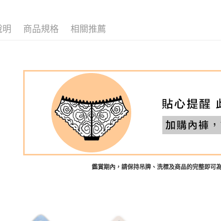
┣ MIT罩
說明
商品規格
相關推薦
┣ MIT下
┣ MIT下
┣ MIT下
┣ MIT下
┣ MIT下
低脊心內
※顏色Col
2026啟運
涼感親膚
鑑賞期內，請保持吊牌、洗標及商品的完整即可