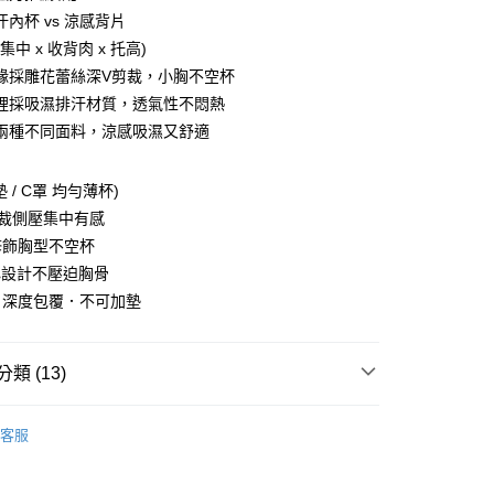
內杯 vs 涼感背片
付款
 集中 x 收背肉 x 托高)
0，滿NT$999(含以上)免運費
緣採雕花蕾絲深V剪裁，小胸不空杯
家取貨
裡採吸濕排汗材質，透氣性不悶熱
0，滿NT$999(含以上)免運費
兩種不同面料，涼感吸濕又舒適
付款
墊 / C罩 均勻薄杯)
0，滿NT$999(含以上)免運費
剪裁側壓集中有感
1取貨
修飾胸型不空杯
0，滿NT$999(含以上)免運費
心設計不壓迫胸骨
．深度包覆．不可加墊
貨運
0，滿NT$999(含以上)免運費
類 (13)
速運
查看運費
衣
客服
杯分類 ┫
B