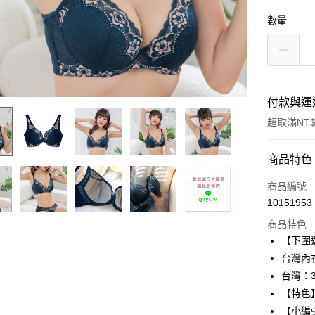
數量
付款與運
超取滿NT$
付款方式
商品特色
信用卡一
商品編號
10151953
超商取貨
商品特色
Apple Pay
【下圍
台灣內
ATM付款
台灣：3
【特色
運送方式
【小編