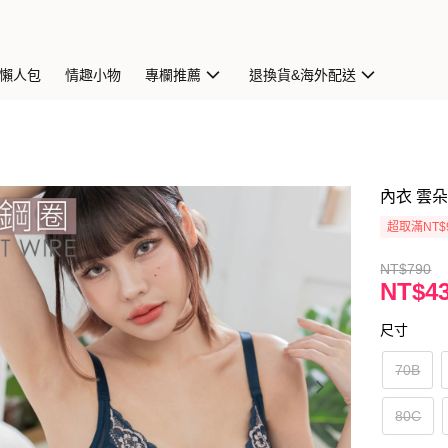
懶人包
情趣小物
專欄推薦
退換貨&海外配送
內衣 雲朵
超取滿NT$
NT$790
NT$4
尺寸
70B
80C