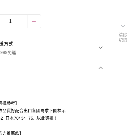
清除
紀錄
送方式
999免運
次付款
付款
選擇參考】
衣品質好配合出口各國需求下圍標示
2=日本70/ 34=75...以此類推！
】
強力推薦款】