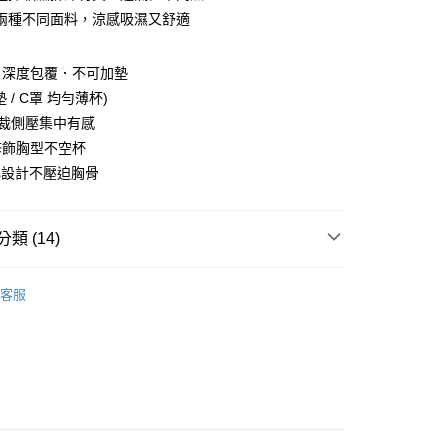
兩種不同面料，涼感吸濕又舒適
付款
0，滿NT$999(含以上)免運費
．深度包覆．不可加墊
家取貨
墊 / C罩 均勻薄杯)
0，滿NT$999(含以上)免運費
剪裁側壓集中有感
修飾胸型不空杯
付款
心設計不壓迫胸骨
0，滿NT$999(含以上)免運費
1取貨
類 (14)
0，滿NT$999(含以上)免運費
衣
貨運
客服
0，滿NT$999(含以上)免運費
推薦
速運
查看運費
杯分類 ┫
B
杯分類 ┫
C
圍分類 ┫
70(32)