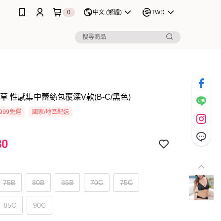
0
中文 (繁體)
TWD
草 性感集中蕾絲包覆深V款(B-C/黑色)
999免運
國家/地區配送
80
75B
80B
85B
70C
75C
85C
90C