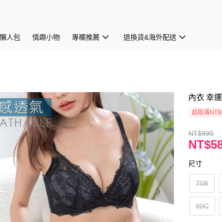
懶人包
情趣小物
專欄推薦
退換貨&海外配送
內衣 幸運
超取滿NT$
NT$990
NT$5
尺寸
70B
80C