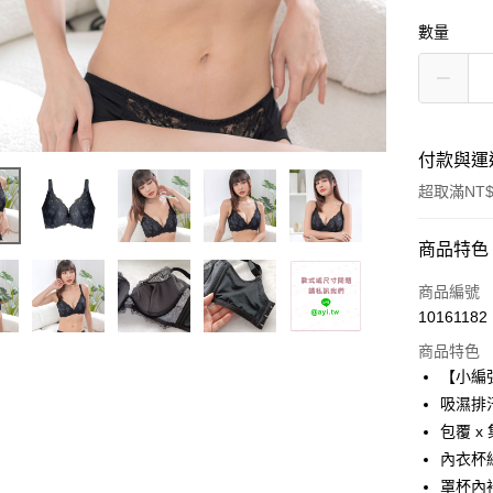
數量
付款與運
超取滿NT$
付款方式
商品特色
信用卡一
商品編號
10161182
超商取貨
商品特色
Apple Pay
【小編
吸濕排汗
ATM付款
包覆 x 
內衣杯
運送方式
罩杯內