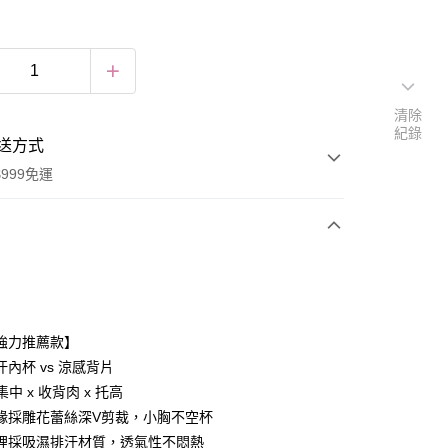
清除
紀錄
送方式
999免運
次付款
付款
強力推薦款】
內杯 vs 涼感背片
集中 x 收背肉 x 托高
緣採雕花蕾絲深V剪裁，小胸不空杯
裡採吸濕排汗材質，透氣性不悶熱