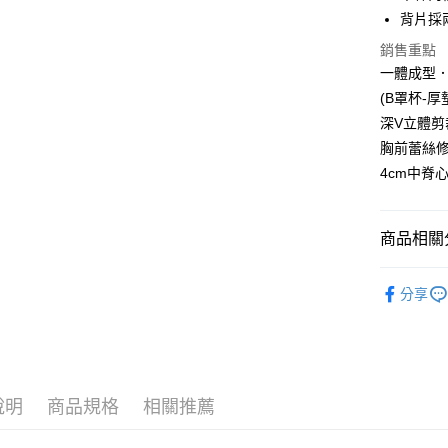
背片採
全家取貨
銷售重點
每筆NT$6
一體成型
付款後全
(B罩杯-厚
每筆NT$6
深V立體
胸前蕾絲
711取貨
4cm中脊
每筆NT$6
付款後7-1
商品相關分
每筆NT$6
軟鋼圈內
宅配-新竹
分享
每筆NT$8
人氣商品
透氣內衣
國際順豐
┣ MIT罩
說明
商品規格
相關推薦
┣ MIT罩
┣ MIT下