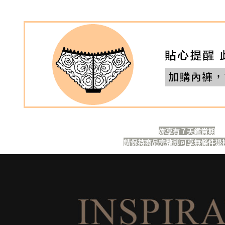
┣ MIT下
┣ MIT下
┣ MIT下
┣ MIT下
低脊心內
※顏色Col
涼感親膚
創新材質 |
妳享有７天鑑賞期
請保持商品完整即可享無條件退