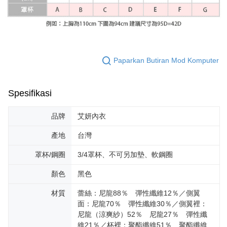
Paparkan Butiran Mod Komputer
Spesifikasi
品牌
艾妍內衣
產地
台灣
罩杯/鋼圈
3/4罩杯、不可另加墊、軟鋼圈
顏色
黑色
材質
蕾絲：尼龍88％ 彈性纖維12％／側翼
面：尼龍70％ 彈性纖維30％／側翼裡：
尼龍（涼爽紗）52％ 尼龍27％ 彈性纖
維21％／杯裡：聚酯纖維51％ 聚酯纖維