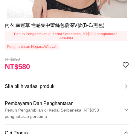
內衣 幸運草 性感集中蕾絲包覆深V款(B-C/黑色)
Penuh Pengambilan di Kedai Serbaneka, NT$999 penghataran
percuma
Penghantaran Negara/Wilayah
NT$990
NT$580
Sila pilih variasi produk.
Pembayaran Dan Penghantaran
Penuh Pengambilan di Kedai Serbaneka, NT$999
penghataran percuma
Kaedah Pembayaran
Ciri Produk