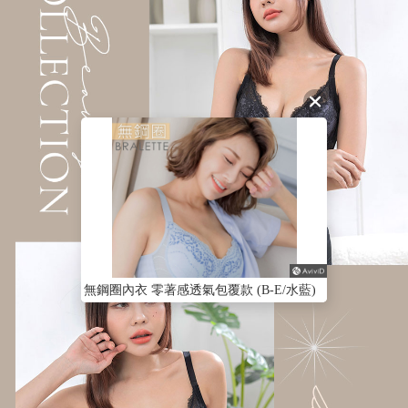
無鋼圈內衣 零著感透氣包覆款 (B-E/水藍)