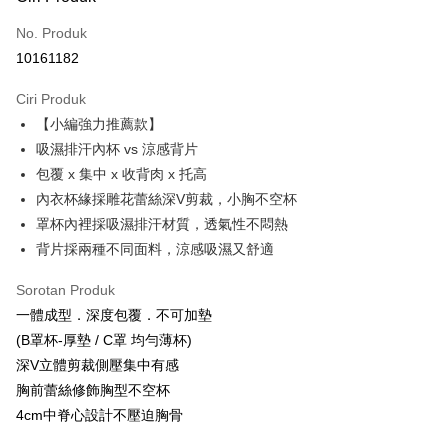
Kad Kredit (Bayaran Penuh)
No. Produk
Pengambilan di Kedai Serbaneka
10161182
Apple Pay
Ciri Produk
Pemindahan ATM
【小編強力推薦款】
吸濕排汗內杯 vs 涼感背片
Pilihan Penghantaran
包覆 x 集中 x 收背肉 x 托高
全家取貨付款
內衣杯緣採雕花蕾絲深V剪裁，小胸不空杯
NT$60/pesanan | Penghantaran percuma untuk pesanan
罩杯內裡採吸濕排汗材質，透氣性不悶熱
NT$999 atau lebih
背片採兩種不同面料，涼感吸濕又舒適
付款後全家取貨
Sorotan Produk
NT$60/pesanan | Penghantaran percuma untuk pesanan
一體成型．深度包覆．不可加墊
NT$999 atau lebih
(B罩杯-厚墊 / C罩 均勻薄杯)
深V立體剪裁側壓集中有感
711取貨付款
胸前蕾絲修飾胸型不空杯
NT$60/pesanan | Penghantaran percuma untuk pesanan
4cm中脊心設計不壓迫胸骨
NT$999 atau lebih