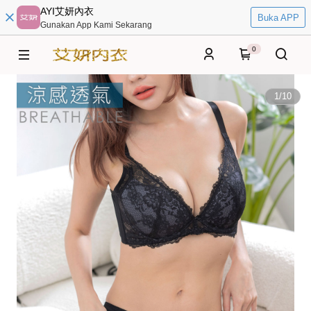
AYI艾妍內衣
Buka APP
Gunakan App Kami Sekarang
0
1
/
10