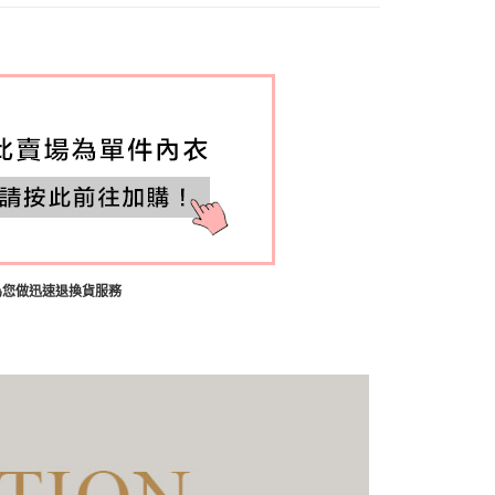
杯分類 ┫
C
圍分類 ┫
70(32)
圍分類 ┫
75(34)
圍分類 ┫
80(36)
圍分類 ┫
85(38)
衣
or分類※
*粉色內衣*
色 | 招財綠
為您做迅速退換貨服務
 $4XX起