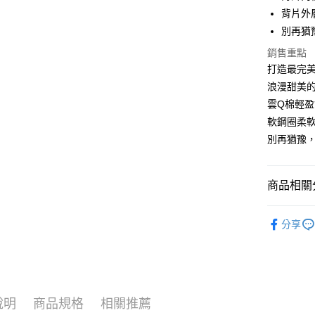
背片外
全家取貨
別再猶
每筆NT$6
銷售重點
付款後全
打造最完美
每筆NT$6
浪漫甜美的
雲Q棉輕
711取貨
軟鋼圈柔
每筆NT$6
別再猶豫
付款後7-1
每筆NT$6
商品相關分
宅配-新竹
軟鋼圈內
每筆NT$8
分享
人氣商品
國際順豐
透氣內衣
┣ MIT罩
說明
商品規格
相關推薦
┣ MIT罩