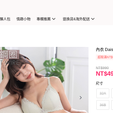
懶人包
情趣小物
專欄推薦
退換貨&海外配送
內衣 Da
超取滿NT$
NT$990
NT$4
尺寸
32A
36B