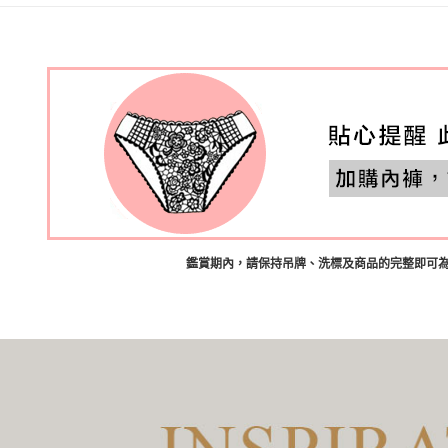
┣ MIT罩
┣ MIT下
┣ MIT下
┣ MIT下
┣ MIT下
低脊心內
※顏色Col
2026啟運
鑑賞期內，請保持吊牌、洗標及商品的完整即可
創新材質 |