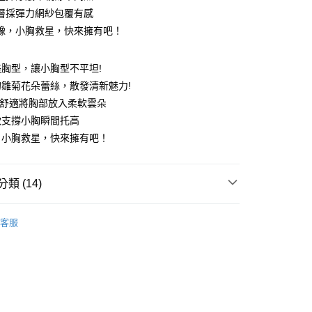
層採彈力網紗包覆有感
付款
豫，小胸救星，快來擁有吧！
0，滿NT$999(含以上)免運費
家取貨
胸型，讓小胸型不平坦!
0，滿NT$999(含以上)免運費
雛菊花朵蕾絲，散發清新魅力!
盈舒適將胸部放入柔軟雲朵
付款
軟支撐小胸瞬間托高
0，滿NT$999(含以上)免運費
，小胸救星，快來擁有吧！
1取貨
0，滿NT$999(含以上)免運費
類 (14)
貨運
衣
0，滿NT$999(含以上)免運費
客服
推薦
速運
查看運費
杯分類 ┫
A
杯分類 ┫
B