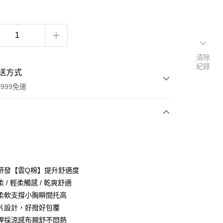
清除
紀錄
送方式
999免運
次付款
付款
研發【雲Q棉】提升舒適度
 / 輕柔觸感 / 乾爽舒適
柔軟支撐小胸瞬間托高
片設計，好撥好包覆
裡採涼感布親舒不悶熱