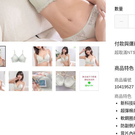
數量
付款與運
超取滿NT$
付款方式
商品特色
信用卡一
商品編號
10419527
超商取貨
商品特色
Apple Pay
新科技
超彈棉柔
ATM付款
軟鋼圈
防副側
運送方式
背片內