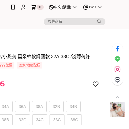
0
中文 (繁體)
TWD
isy小雛菊 雲朵棉軟鋼圈款 32A-38C /淺薄荷綠
999免運
國家/地區配送
95
34A
36A
38A
32B
34B
38B
32C
34C
36C
38C