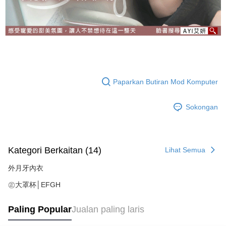
Paparkan Butiran Mod Komputer
Sokongan
Kategori Berkaitan (14)
Lihat Semua
外月牙內衣
㊣大罩杯│EFGH
Paling Popular
Jualan paling laris