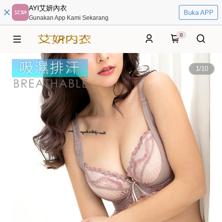
AYI艾妍內衣
Buka APP
Gunakan App Kami Sekarang
0
1
/
10