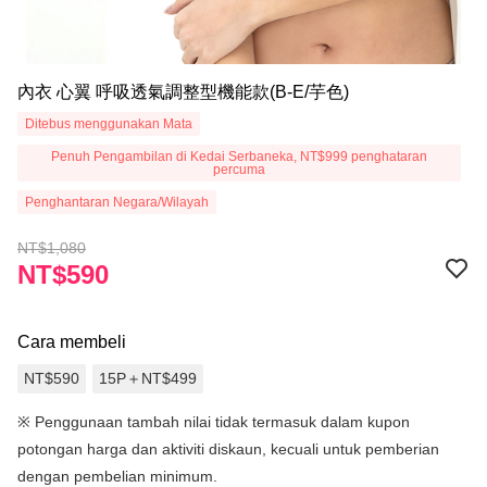
內衣 心翼 呼吸透氣調整型機能款(B-E/芋色)
Ditebus menggunakan Mata
Penuh Pengambilan di Kedai Serbaneka, NT$999 penghataran
percuma
Penghantaran Negara/Wilayah
NT$1,080
NT$590
Cara membeli
NT$590
15P＋NT$499
※
Penggunaan tambah nilai tidak termasuk dalam kupon
potongan harga dan aktiviti diskaun, kecuali untuk pemberian
dengan pembelian minimum.