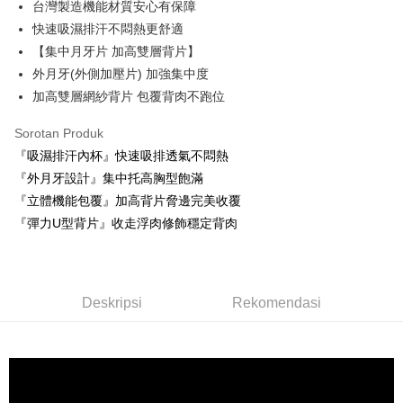
NT$999 atau lebih
台灣製造機能材質安心有保障
快速吸濕排汗不悶熱更舒適
付款後全家取貨
【集中月牙片 加高雙層背片】
NT$60/pesanan | Penghantaran percuma untuk pesanan
外月牙(外側加壓片) 加強集中度
NT$999 atau lebih
加高雙層網紗背片 包覆背肉不跑位
711取貨付款
Sorotan Produk
NT$60/pesanan | Penghantaran percuma untuk pesanan
『吸濕排汗內杯』快速吸排透氣不悶熱
NT$999 atau lebih
『外月牙設計』集中托高胸型飽滿
付款後7-11取貨
『立體機能包覆』加高背片脅邊完美收覆
NT$60/pesanan | Penghantaran percuma untuk pesanan
『彈力U型背片』收走浮肉修飾穩定背肉
NT$999 atau lebih
宅配-新竹貨運
NT$80/pesanan | Penghantaran percuma untuk pesanan
Deskripsi
Rekomendasi
NT$999 atau lebih
國際順豐速運
Kadar Penghantaran