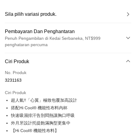
Sila pilih variasi produk.
Pembayaran Dan Penghantaran
Penuh Pengambilan di Kedai Serbaneka, NT$999
penghataran percuma
Kaedah Pembayaran
Ciri Produk
Kad Kredit (Bayaran Penuh)
No. Produk
Pengambilan di Kedai Serbaneka
3231163
Apple Pay
Ciri Produk
Pemindahan ATM
超人氣!!「心翼」極致包覆加高設計
搭配Hi Cool® 機能性布料內杯
Pilihan Penghantaran
快速吸濕排汗告別悶熱讓胸口呼吸
全家取貨付款
外月牙設計托提飽滿胸型更集中
NT$60/pesanan | Penghantaran percuma untuk pesanan
【Hi Cool® 機能性布料】