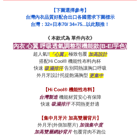
《 本款式為 單件內衣》
內衣 心翼 呼吸透氣調整型機能款(B-E/芋色)
超人氣!!
極致包覆 
「心翼」
加高設計
快速 
吸濕排汗
外月牙設計托提飽滿胸型 
更集中
【Hi Cool® 機能性布料】
台灣製造
快速 
吸濕排汗
【集中月牙片 加高雙層背片】
外月牙(外側加壓片) 
加高雙層網紗背片