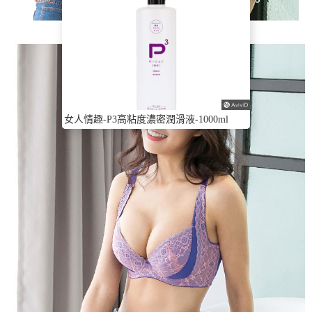
女人情趣-P3高粘度濃密潤滑液-1000ml