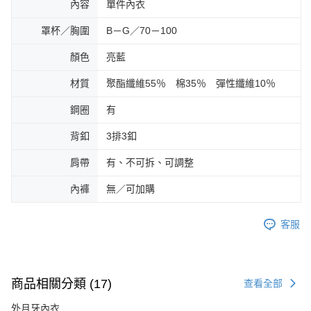
內容
單件內衣
罩杯／胸圍
B－G／70－100
顏色
亮藍
材質
聚酯纖維55％ 棉35％ 彈性纖維10％
鋼圈
有
背釦
3排3釦
肩帶
有、不可拆、可調整
內褲
無／可加購
客服
商品相關分類 (17)
查看全部
外月牙內衣