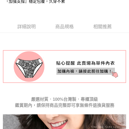
『加強支撐』穩定包覆，久穿不累
國際順豐速運
查看運費
詳細說明
商品規格
相關推薦
鑑賞期內，請保持商品完整即可享無條件退換貨服務