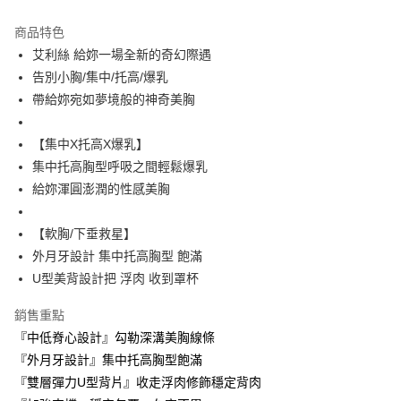
Apple Pay
商品特色
ATM付款
艾利絲 給妳一場全新的奇幻際遇
告別小胸/集中/托高/爆乳
運送方式
帶給妳宛如夢境般的神奇美胸
全家取貨付款
【集中X托高X爆乳】
每筆NT$60，滿NT$999(含以上)免運費
集中托高胸型呼吸之間輕鬆爆乳
付款後全家取貨
給妳渾圓澎潤的性感美胸
每筆NT$60，滿NT$999(含以上)免運費
【軟胸/下垂救星】
711取貨付款
外月牙設計 集中托高胸型 飽滿
每筆NT$60，滿NT$999(含以上)免運費
U型美背設計把 浮肉 收到罩杯
付款後7-11取貨
銷售重點
每筆NT$60，滿NT$999(含以上)免運費
『中低脊心設計』勾勒深溝美胸線條
宅配-新竹貨運
『外月牙設計』集中托高胸型飽滿
每筆NT$80，滿NT$999(含以上)免運費
『雙層彈力U型背片』收走浮肉修飾穩定背肉