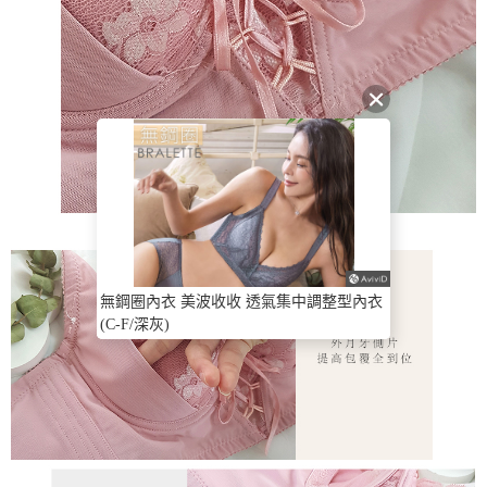
無鋼圈內衣 美波收收 透氣集中調整型內衣
(C-F/深灰)