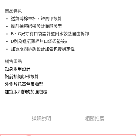
Apple Pay
商品特色
ATM付款
透氣薄棉罩杯，短馬甲設計
胸前抽繩綁帶設計兼顧美型
運送方式
B、C尺寸有口袋設計並附水餃墊自由拆卸
D則為透氣薄棉無口袋襯墊設計
全家取貨付款
加寬版四排鉤設計加強包覆穩定性
每筆NT$60，滿NT$999(含以上)免運費
付款後全家取貨
銷售重點
短身馬甲設計
每筆NT$60，滿NT$999(含以上)免運費
胸前抽繩綁帶設計
711取貨付款
外側片托高包覆胸型
每筆NT$60，滿NT$999(含以上)免運費
加寬版四排鉤加強包覆
付款後7-11取貨
每筆NT$60，滿NT$999(含以上)免運費
詳細說明
相關推薦
宅配-新竹貨運
每筆NT$80，滿NT$999(含以上)免運費