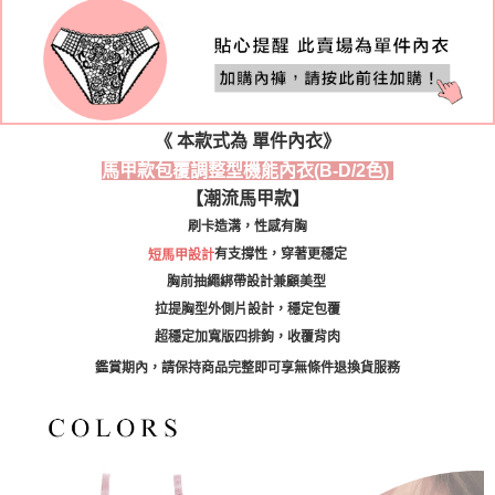
國際順豐速運
查看運費
《 本款式為 單件內衣》
馬甲款包覆調整型機能內衣(B-D/2色)
【潮流馬甲款】
刷卡造溝，性感有胸
有支撐性，穿著更穩定
短馬甲設計
胸前抽繩綁帶設計兼顧美型
拉提胸型外側片設計，穩定包覆
超穩定加寬版四排鉤，收覆背肉
鑑賞期內，請保持商品完整即可享無條件退換貨服務